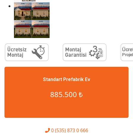
Standart Prefabrik Ev
885.500 ₺
0 (535) 873 0 666