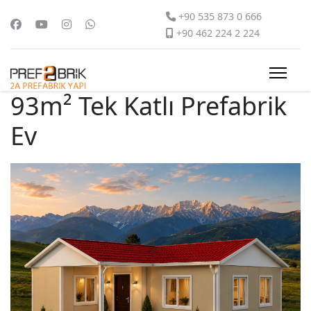
+90 535 873 0 666
+90 462 224 2 224
93m² Tek Katlı Prefabrik
Ev